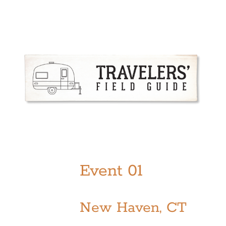
Skip
to
content
Event 01
New Haven, CT