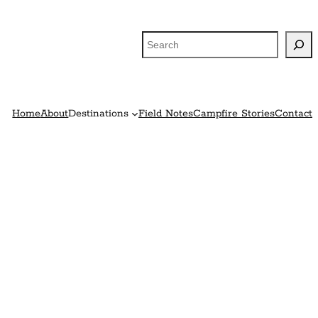
Search
Home
About
Destinations
Field Notes
Campfire Stories
Contact