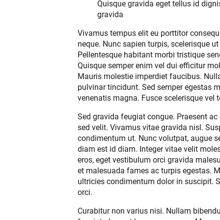
Quisque gravida eget tellus id digni
gravida
Vivamus tempus elit eu porttitor consequat
neque. Nunc sapien turpis, scelerisque ut
Pellentesque habitant morbi tristique se
Quisque semper enim vel dui efficitur mol
Mauris molestie imperdiet faucibus. Nu
pulvinar tincidunt. Sed semper egestas m
venenatis magna. Fusce scelerisque vel tel
Sed gravida feugiat congue. Praesent ac o
sed velit. Vivamus vitae gravida nisl. S
condimentum ut. Nunc volutpat, augue sed
diam est id diam. Integer vitae velit molest
eros, eget vestibulum orci gravida malesu
et malesuada fames ac turpis egestas. Mo
ultricies condimentum dolor in suscipit. 
orci.
Curabitur non varius nisi. Nullam bibendu