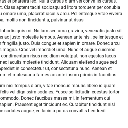
as et pharetra leo. Nulla cursus diam vel convallis cursus.
st. Class aptent taciti sociosqu ad litora torquent per conubia
 ornare urna, placerat iaculis arcu. Pellentesque vitae viverra
, mollis non tincidunt a, pulvinar ut risus.
lobortis quis mi. Nullam sed urna gravida, venenatis justo sit
 ac justo molestie tempus. Aenean ante nisl, pellentesque et
 fringilla justo. Duis congue et sapien in ornare. Donec arcu
ibus magna. Cras vel imperdiet urna. Nunc et augue euismod
ec condimentum risus nec diam volutpat, non egestas lacus
c iaculis molestie tincidunt. Aliquam eleifend augue sed
perdiet in consectetur ut, consectetur a nunc. Aenean et
rdum et malesuada fames ac ante ipsum primis in faucibus.
psum nisi tempus diam, vitae rhoncus mauris libero id quam.
elis vel dignissim sodales. Fusce sollicitudin egestas tortor
commodo. Donec faucibus massa mi, in fermentum dui
ien. Praesent eget tincidunt ex. Curabitur tincidunt nisl
 sodales augue, eu lacinia purus convallis hendrerit.