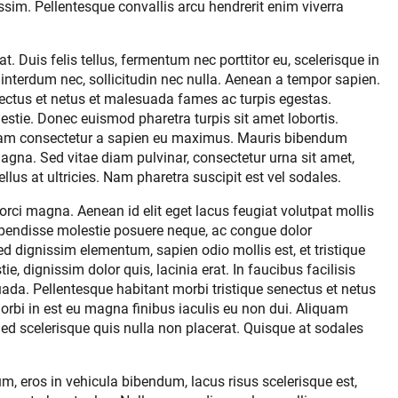
ssim. Pellentesque convallis arcu hendrerit enim viverra
. Duis felis tellus, fermentum nec porttitor eu, scelerisque in
 interdum nec, sollicitudin nec nulla. Aenean a tempor sapien.
nectus et netus et malesuada fames ac turpis egestas.
estie. Donec euismod pharetra turpis sit amet lobortis.
llam consectetur a sapien eu maximus. Mauris bibendum
agna. Sed vitae diam pulvinar, consectetur urna sit amet,
lus at ultricies. Nam pharetra suscipit est vel sodales.
rci magna. Aenean id elit eget lacus feugiat volutpat mollis
uspendisse molestie posuere neque, ac congue dolor
 dignissim elementum, sapien odio mollis est, et tristique
ie, dignissim dolor quis, lacinia erat. In faucibus facilisis
ada. Pellentesque habitant morbi tristique senectus et netus
rbi in est eu magna finibus iaculis eu non dui. Aliquam
Sed scelerisque quis nulla non placerat. Quisque at sodales
m, eros in vehicula bibendum, lacus risus scelerisque est,